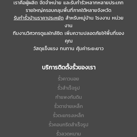
เราคือผู้ผลิต จัดจำหน่าย และรับทำรั้วหลากหลายประเภท
รายใหญ่ครอบคลุมพื้นที่ภาคใต้หลายจังหวัด
รับทํารั้วบ้านราคาประหยัด
สำหรับหมู่บ้าน โรงงาน หน่วย
งาน
ทีมงานวิศวกรดูแลใกล้ชิด เพิ่มความปลอดภัยให้พื้นที่ของ
คุณ
วัสดุแข็งแรง ทนทาน คุ้มค่าระยะยาว
บริการติดตั้งรั้วของเรา
รั้วคาวบอย
รั้วสำเร็จรูป
กำแพงกันดิน
รั้วตาข่ายเหล็ก
รั้วตะแกรงเหล็ก
รั้วคอนกรีตสำเร็จรูป
รั้วลวดหนาม